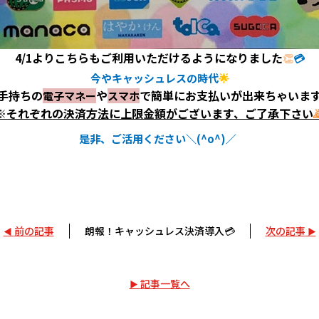
4/1よりこちらもご利用いただけるようになりました
👏
💳
今やキャッシュレスの時代
🌟
手持ちの
や
で簡単にお支払いが出来ちゃいま
電子マネー
スマホ
※それぞれの決済方法に上限金額がございます、ご了承下さい

是非、ご活用ください＼(^o^)／
前の記事
朗報！キャッシュレス決済導入💳
次の記事
記事一覧へ