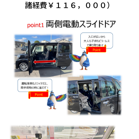
会社情報
諸経費￥１１６，０００）
カタロ
リコー
お問い