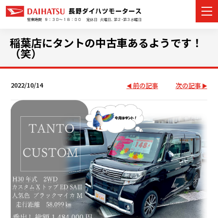
稲葉店にタントの中古車あるようです！
（笑）
カーラインナップ
2022/10/14
前の記事
次の記事
展示車・試乗車
店舗情報
イベント・キャンペーン
ご購入者サポート
アフターサポート