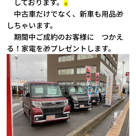
しております。
会社情報
☺
中古車だけでなく、新車も用品🎁
カタロ
しちゃいます。
期間中ご成約のお客様に つかえ
リコー
る！家電を🎁プレゼントします。
お問い