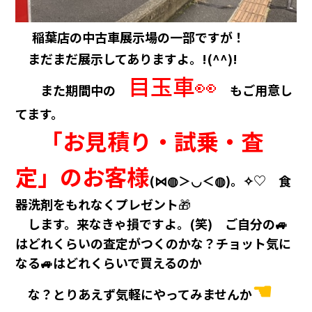
稲葉店の中古車展示場の一部ですが！
まだまだ展示してありますよ。!(^^)!
目玉車👀
また期間中の
もご用意し
てます。
「お見積り・試乗・査
定」のお客様
(⋈◍＞◡＜◍)。✧♡ 食
器洗剤をもれなくプレゼント
🎁
します。来なきゃ損ですよ。(笑) ご自分の🚙
はどれくらいの査定がつくのかな？チョット気に
なる🚙はどれくらいで買えるのか
☚
な？とりあえず気軽にやってみませんか