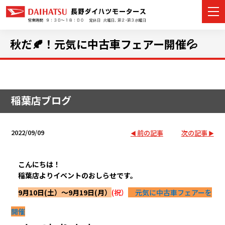
秋だ🍂！元気に中古車フェアー開催💦
カーラインナップ
稲葉店ブログ
展示車・試乗車
店舗情報
2022/09/09
前の記事
次の記事
イベント・キャンペーン
こんにちは！
稲葉店よりイベントのおしらせです。
ご購入者サポート
9月10日(土）～9月19日(月）
(祝）
元気に中古車フェアーを
アフターサポート
開催