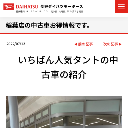
稲葉店の中古車お得情報です。
2022/07/13
前の記事
次の記事
カーラインナップ
いちばん人気タントの中
展示車・試乗車
古車の紹介
店舗情報
イベント・キャンペーン
ご購入者サポート
アフターサポート