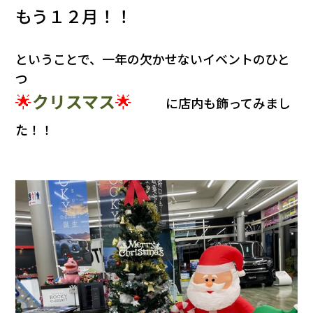
会社情報
もう１２月！！
カタロ
ということで、一年の欠かせないイベントのひと
つ
リコー
🌟
クリスマス
🌟
に店内も飾ってみまし
た！！
お問い