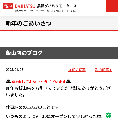
新年のごあいさつ
カーラインナップ
飯山店のブログ
展示車・試乗車
店舗情報
2025/01/06
前の記事
次の記事
イベント・キャンペーン
🌄
🌄
あけましておめでとうございます
昨年も飯山店をお引き立ていただき誠にありがとうござ
ご購入者サポート
いました。
アフターサポート
仕事納めの12/27のことです。
突
いつものように9：30にオープンして少し経った頃、