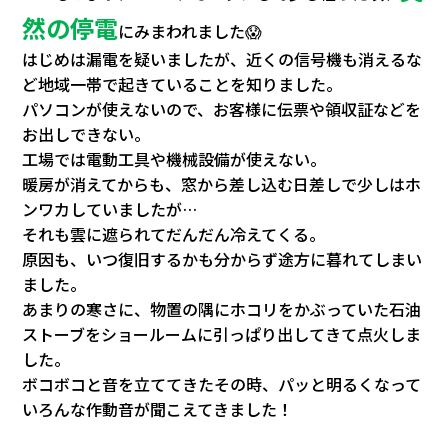
会社情報
然の停電
にみまわれました😱
はじめは漏電を疑いましたが、近くの信号機も消えるな
カタロ
ど地域一帯で起きていることを知りました。
パソコンが使えないので、お客様に伝票や領収証などを
リコー
お出しできない。
工場では電動工具や機械設備が使えない。
暖房が消えてからも、窓から差し込む日差しで少しはホ
お問い
ンワカしていましたが…
それも雲に遮られてだんだん冷えてくる。
原因も、いつ復旧するかも分からず途方に暮れてしまい
ました。
あまりの寒さに、物置の隅にホコリをかぶっていた石油
ストーブをショールームに引っぱり出してきて点火しま
した。
ボコボコと音を立ててきたその時、パッと明るくなって
いろんな作動音が聞こえてきました！