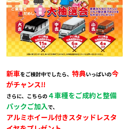
新車
特典
今
をご検討中でしたら、
いっぱいの
がチャンス!!
４車種をご成約と整備
さらに、
こちらの
パックご加入
で、
アルミホイール付きスタッドレスタ
イヤをプレゼント