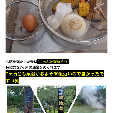
お腹を満たした後は
”
べっぷ地獄めぐり”
特徴的な7ヶ所の温泉をめぐれます
7ヶ所とも泉温がおよそ90度近いので暑かったで
す（笑