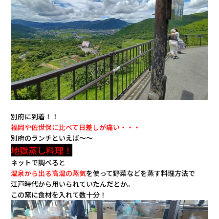
会社情報
カタロ
リコー
お問い
別府に到着！！
福岡や佐世保に比べて日差しが痛い・・・
別府のランチといえば～～
地獄蒸し料理！
ネットで調べると
温泉から出る高温の蒸気
を使って野菜などを蒸す料理方法で
江戸時代から用いられていたんだとか。
この窯に食材を入れて数十分！