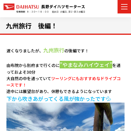
九州旅行 後編！
カーラインナップ
九州旅行
遅くなりましたが、
の後編です！
展示車・試乗車
”やまなみハイウェイ”
由布院から別府まで行くのに
を通
っておよそ30分
店舗情報
大自然の中を通っていて
ツーリングにもおすすめなドライブコ
ースです！
イベント・キャンペーン
途中には展望台があり、休憩もできるようになっています
下から吹きあがってくる風が強かったです💦
ご購入者サポート
アフターサポート