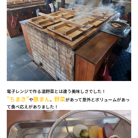
電子レンジで作る温野菜とは違う美味しさでした！
”ちまき”
豚まん
野菜
や
、
があって意外とボリュームがあっ
て食べ応えがありました！