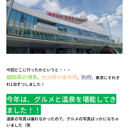
会社情報
カタロ
リコー
お問い
今回どこに行ったかというと・・・
福岡県の博多
大分県の由布院
別府
、東京にそれぞ
、
、
れ1泊ずつしました！
今年は、グルメと温泉を堪能してき
ました！！
温泉の写真は撮れなかったので、グルメの写真ばっかになちゃ
いました（笑