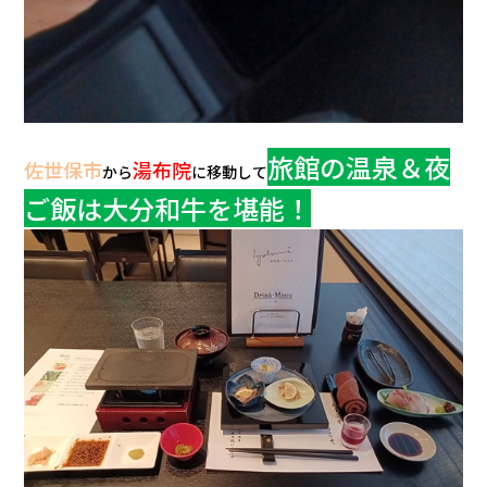
旅館の温泉＆
夜
佐世保市
湯布院
から
に移動して
ご飯は大分和牛を堪能！