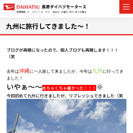
九州に旅行してきました～！
カーラインナップ
ブログが再開になったので、個人ブログも再開します！！！
（笑
展示車・試乗車
沖縄
九州
去年は
に一人旅して来ましたが、今年は
に行ってき
店舗情報
ました！
いやぁ～～
🌞
めちゃくちゃ暑かった！！！
イベント・キャンペーン
今回初めて九州に行きましたが、リフレッシュできました（笑
ご購入者サポート
アフターサポート