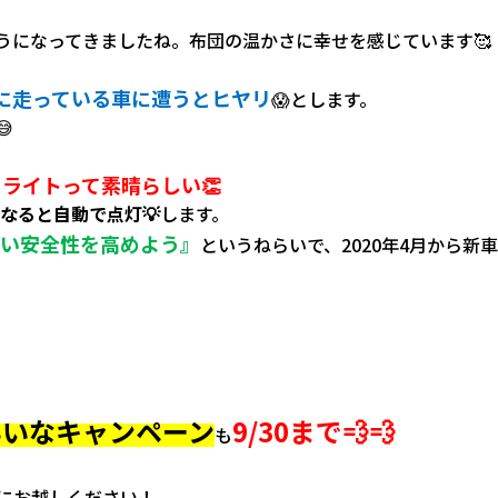
うになってきましたね。布団の温かさに幸せを感じています🥰
に走っている車に遭うとヒヤリ
😱とします。

ライトって素晴らしい👏
なると自動で点灯💡
します。
らい安全性を高めよう』
というねらいで、
2020年4月から新
いいなキャンペーン
9/30まで💨💨
も
にお越しください！