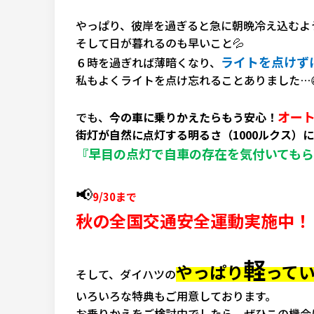
やっぱり、彼岸を過ぎると急に朝晩冷え込むよ
そして日が暮れるのも早いこと💦
ライトを点けず
６時を過ぎれば薄暗くなり、
私もよくライトを点け忘れることありました…
オート
でも、
今の車に乗りかえたらもう安心！
街灯が自然に点灯する明るさ（1000ルクス）に
『早目の点灯で自車の存在を気付いても
📢
9/30まで
秋の全国交通安全運動実施中！
軽
やっぱり
って
そして、ダイハツの
いろいろな特典もご用意しております。
お乗りかえをご検討中でしたら、ぜひこの機会