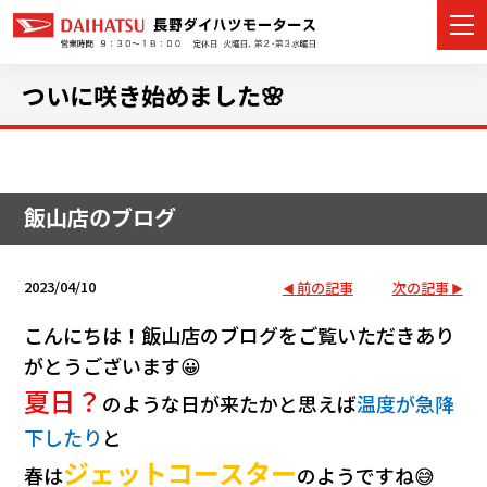
ついに咲き始めました🌸
カーラインナップ
飯山店のブログ
展示車・試乗車
店舗情報
2023/04/10
前の記事
次の記事
イベント・キャンペーン
こんにちは！飯山店のブログをご覧いただきあり
がとうございます😀
ご購入者サポート
夏日？
のような日が来たかと思えば
温度が急降
下したり
と
アフターサポート
ジェットコースター
春は
のようですね😅