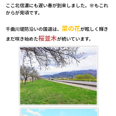
会社情報
ここ北信濃にも遅い春が到来しました。🌸もこれ
からが見頃です。
カタロ
菜の花
千曲川堤防沿いの国道は、
が眩しく輝き
リコー
桜並木
まだ咲き始めた
が続いています。
お問い