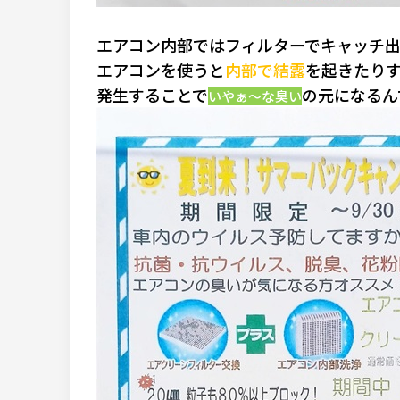
エアコン内部ではフィルターでキャッチ
エアコン
を使うと
内部で結露
を起きたり
発生することで
の元になるん
いやぁ～な臭い