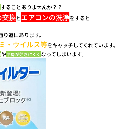
することありませんか？？
い
の交換
エアコンの洗浄
と
をすると
通り道にあります。
ミ・ウイルス等
をキャッチしてくれています。
や
なってしまいます。
因
冷房が効きにくく