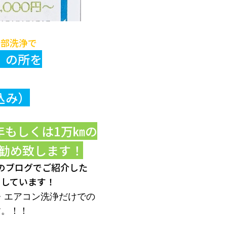
内部洗浄で
）の所を
込み）
年もしくは1万㎞の
勧め致します！
のブログでご紹介した
りしています！
・エアコン洗浄だけでの
す。！！