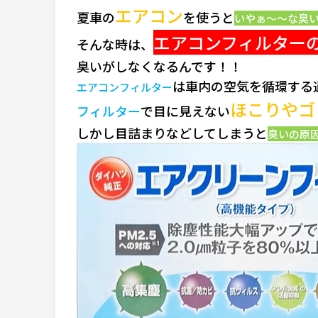
エアコン
夏車の
を使うと
いやぁ～～な臭
エアコンフィルター
そんな時は、
臭いがしなくなるんです！！
は車内の空気を循環する
エアコンフィルター
ほこりやゴ
フィルター
で目に見えない
しかし目詰まりなどしてしまうと
臭いの原