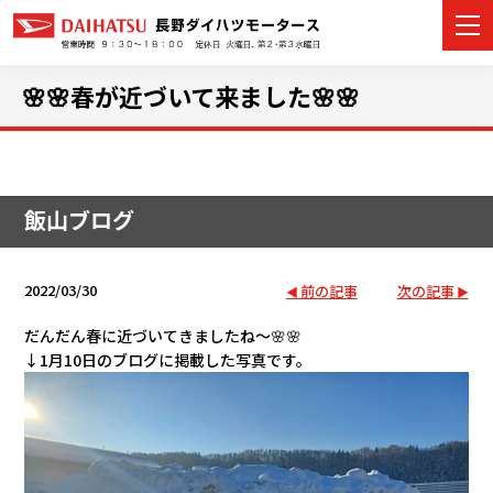
🌸🌸春が近づいて来ました🌸🌸
カーラインナップ
飯山ブログ
展示車・試乗車
店舗情報
2022/03/30
前の記事
次の記事
イベント・キャンペーン
だんだん春に近づいてきましたね～🌸🌸
↓1月10日のブログに掲載した写真です。
ご購入者サポート
アフターサポート