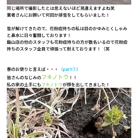
同じ場所で撮影したとは思えないほど見違えますよね笑
業者さんにお願いて何回か排雪をしてもらいました！
雪が解けてきたので、花粉症持ちの私は目のかゆみとくしゃみ
と鼻水に日々奮闘しております！
飯山店の他のスタッフも花粉症持ちの方が数名いるので花粉症
持ちのスタッフ全員で頑張って耐えております！（笑
春のお便りと言えば・・・
（part①）
フキノトウ
皆さんのなじみの
！！
私の家の土手にも
フキノトウ
が顔を出してきました！