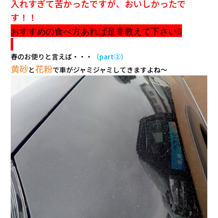
入れすぎて苦かったですが、おいしかったで
す！！
おすすめの食べ方あれば是非教えて下さい❕❕
春のお便りと言えば・・・
（part②）
黄砂
花粉
と
で車がジャミジャミしてきますよね～