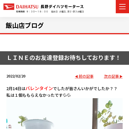
飯山店ブログ
カーラインナップ
ＬＩＮＥのお友達登録お待ちしております！
展示車・試乗車
店舗情報
2022/02/20
前の記事
次の記事
イベント・キャンペーン
バレンタイン
2月14日は
でしたが皆さんいかがでしたか？？
私は１個ももらえなかったです💦💦
ご購入者サポート
アフターサポート