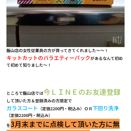
飯山店の女性従業員の方が買ってきてくれました～～！
キットカットのバラエティーパック
があるなんて初め
て初めて知りました～！
今ＬＩＮＥのお友達登録
ところで飯山店では
して頂いた方＆登録済みの方限定で
ガラスコート
下回り洗浄
（定価2200円・税込み）ＯＲ
（定価2200円・税込み）
3月末までに点検して頂いた方に無
を