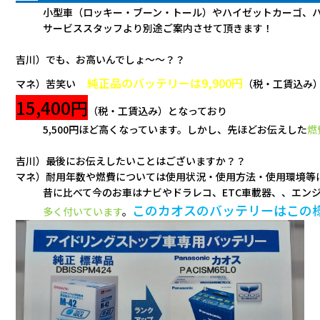
　小型車（ロッキー・ブーン・トール）やハイゼットカーゴ、
　サービススタッフより別途ご案内させて頂きます！
吉川）でも、お高いんでしょ～～？？
　純正品のバッテリーは9,900円
マネ）苦笑い
（税・工賃込み
15,400円
（税・工賃込み）となっており
　5,500円ほど高くなっています。しかし、先ほどお伝えした
燃
吉川）最後にお伝えしたいことはございますか？？
マネ）耐用年数や燃費については使用状況・使用方法・使用環境等
　昔に比べて今のお車はナビやドラレコ、ETC車載器、、エン
このカオスのバッテリーはこの
　多く付いています
。