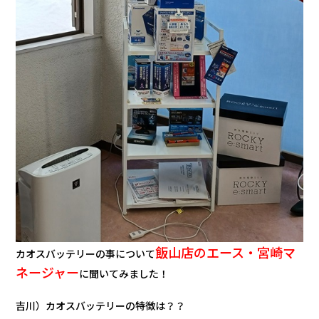
会社情報
カタロ
リコー
お問い
飯山店のエース・宮崎マ
カオスバッテリーの事について
ネージャー
に聞いてみました！
吉川）カオスバッテリーの特徴は？？