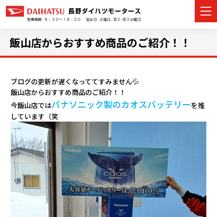
飯山店からおすすめ商品のご紹介！！
カーラインナップ
ブログの更新が遅くなっててすみません💦
飯山店からおすすめ商品のご紹介！！
展示車・試乗車
パナソニック製のカオスバッテリー
今飯山店では
を推
しています（笑
店舗情報
イベント・キャンペーン
ご購入者サポート
アフターサポート