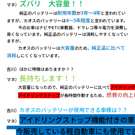
ズバリ 大容量！！
マネ）
耐用年数
3年～4年
純正のバッテリーは
が
と言われてい
4～5年程度
ますが、カオスのバッテリーは
と言われています。
今のお車はナビやETC車載器、ドラレコ等々電力を消費し
易くなっています。純正品のバッテリーは消耗しやすくなってい
ますが、
大容量
純正品に比べて
カオスのバッテリーは
のため、
消耗
しにくくなっています。
吉川）ほかに特徴はありますか？？
長持ちします！！
マネ）
　大容量になったので、純正のバッテリーに比べて
アイドリン
燃費の向上
アイドリングストップ
が長時間作動するため、
カオスのバッテリーが使用できる車種は？？
吉川）
アイドリングストップ機能付きの車
マネ）
今販売している軽自動車にも使用で