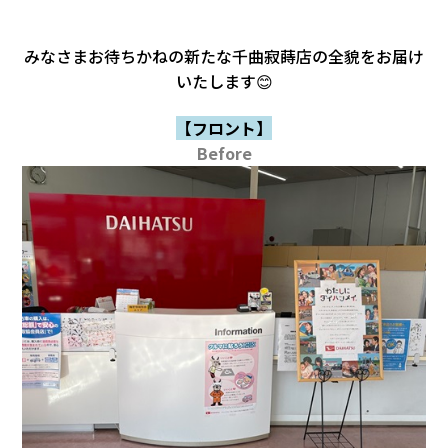
会社情報
みなさまお待ちかねの新たな千曲寂蒔店の全貌をお届け
カタロ
いたします😊
【フロント】
リコー
Before
お問い