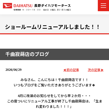
ショールームリニューアルしました！！
カーラインナップ
展示車・試乗車
千曲寂蒔店のブログ
店舗情報
2026/06/29
前の記事
次の記事
イベント・キャンペーン
みなさん、こんにちは！
千曲寂蒔店です！！
いつもブログをご覧いただきありがとうございます🍀
ご購入者サポート
4月に改装のお知らせをしてから早２か月・・・
アフターサポート
この度
ついにリニューアル工事が終了し千曲寂蒔店は、「生ま
れ変わりました！！！」