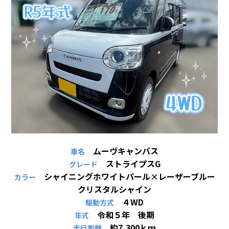
会社情報
カタロ
リコー
お問い
ムーヴキャンバス
車名
ストライプスG
グレード
シャイニングホワイトパール×レーザーブルー
カラー
クリスタルシャイン
４WD
駆動方式
令和５年 後期
年式
約7,300ｋｍ
走行距離