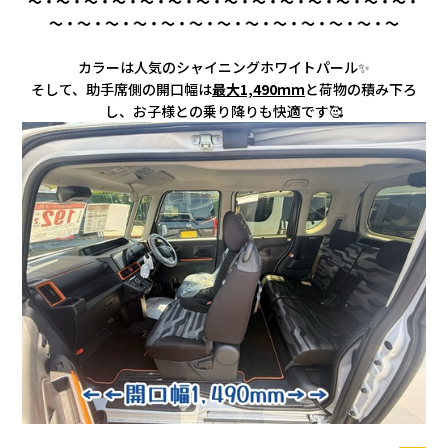
～・～・～・～・～・～・～・～・～・～・～・～・～・～・
～・～・～・～・～・～・～・～・～・～・～・～・～
カラーは人気のシャイニングホワイトパール✨
そして、助手席側の開口幅は
最大1,490ｍｍ
と荷物の積み下ろ
し、お子様との乗り降りも快適です🥰