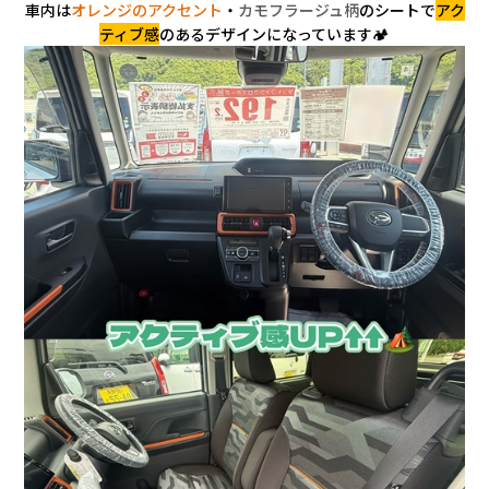
車内は
オレンジのアクセント
・
カモフラージュ柄
のシートで
アク
ティブ感
のあるデザインになっています🏕️