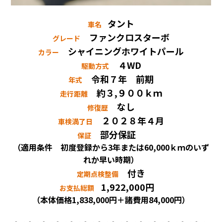
タント
車名
ファンクロスターボ
グレード
シャイニングホワイトパール
カラー
４WD
駆動方式
令和７年 前期
年式
約３,９００ｋｍ
走行距離
なし
修復歴
２０２８年４月
車検満了日
部分保証
保証
（適用条件 初度登録から3年または60,000ｋｍのいず
れか早い時期）
付き
定期点検整備
1,922,000円
お支払総額
（本体価格1,838,000円＋諸費用84,000円）