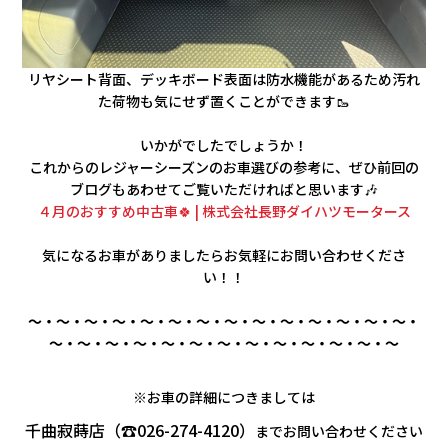
リヤシート背面、デッキボード表面は防水機能があるため汚れ
た荷物も気にせず置くことができます🥾
いかがでしたでしょうか！
これからのレジャーシーズンのお車選びの参考に、ぜひ前回の
ブログもあわせてご覧いただければと思います🎶
４月のおすすめ中古車🍀 | 株式会社長野ダイハツモータース
気になるお車がありましたらお気軽にお問い合わせくださ
い！！
～・～・～・～・～・～・～・～・～・～・～・～・～・～・
～・～・～・～・～・～・～・～・～・～・～・～・～
※お車の詳細につきましては
千曲寂蒔店（☎026-274-4120）
まで
お問い合わせください