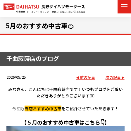
5月のおすすめ中古車🍊
カーラインナップ
千曲寂蒔店のブログ
展示車・試乗車
店舗情報
2026/05/25
前の記事
次の記事
イベント・キャンペーン
みなさん、こんにちは千曲寂蒔店です！
いつもブログをご覧い
ただきありがとうございます🙂‍↕️
ご購入者サポート
今回も
当店おすすめ中古車
をご紹介させていただきます！
アフターサポート
【５月のおすすめ中古車はこちら👇】