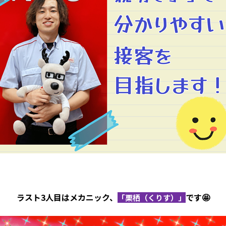
ラスト3人目はメカニック、
です🤩
「栗栖（くりす）」