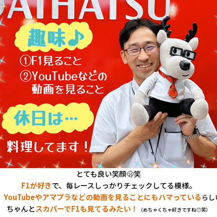
とても良い笑顔🫢笑
F1が好き
で、毎レースしっかりチェックしてる模様。
、
YouTubeやアマプラなどの動画を見ることにもハマっている
らし
ちゃんと
スカパーでF1も見てるみたい！
（めちゃくちゃ好きですね😶笑）