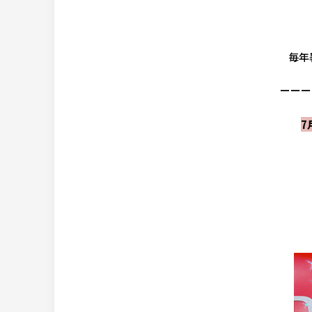
毎年
ーーー
7