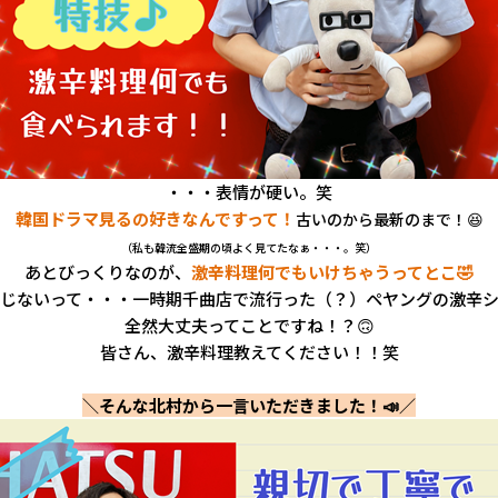
・・・表情が硬い。笑
韓国ドラマ見るの好きなんですって！
古いのから最新のまで！😆
（私も韓流全盛期の頃よく見てたなぁ・・・。笑）
あとびっくりなのが、
激辛料理何でもいけちゃうってとこ🤣
じないって・・・一時期千曲店で流行った（？）ペヤングの激辛
全然大丈夫ってことですね！？🙃
皆さん、激辛料理教えてください！！笑
＼そんな北村から一言いただきました！📣／