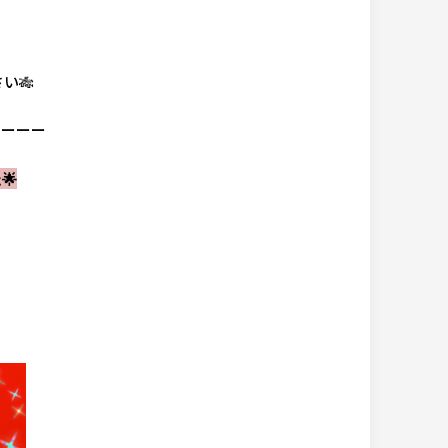
い🎋
ーーーー
🌟