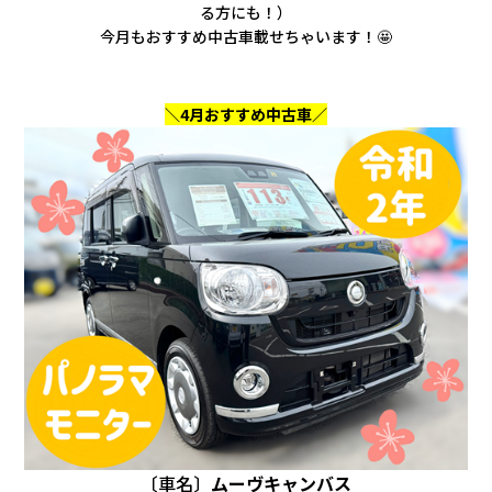
会社情報
る方にも！）
今月もおすすめ中古車載せちゃいます！🤩
カタロ
＼4月おすすめ中古車／
リコー
お問い
〔車名〕
ムーヴキャンバス