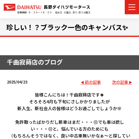
珍しい！？ブラック一色のキャンバス✨
カーラインナップ
千曲寂蒔店のブログ
展示車・試乗車
店舗情報
2025/04/23
前の記事
次の記事
イベント・キャンペーン
皆様こんにちは！千曲寂蒔店です🍀
そろそろ4月も下旬にさしかかりましたが
新入生、新社会人の皆様はどうお過ごしでしょうか🌸
ご購入者サポート
免許取ったばかりだし新車はまだ・・・😣でも車は欲し
アフターサポート
い・・・😣と、悩んでいる方のためにも
（もちろんそうではなく、良い中古車無いかなぁ～と探してい