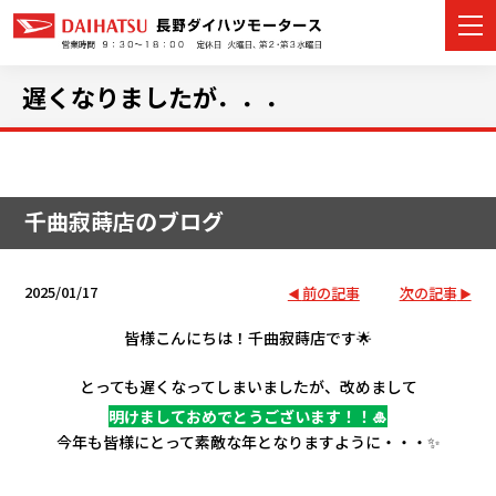
遅くなりましたが．．．
カーラインナップ
千曲寂蒔店のブログ
展示車・試乗車
店舗情報
2025/01/17
前の記事
次の記事
イベント・キャンペーン
皆様こんにちは！千曲寂蒔店です🌟
とっても遅くなってしまいましたが、改めまして
ご購入者サポート
明けましておめでとうございます！！🎍
今年も皆様にとって素敵な年となりますように・・・✨
アフターサポート