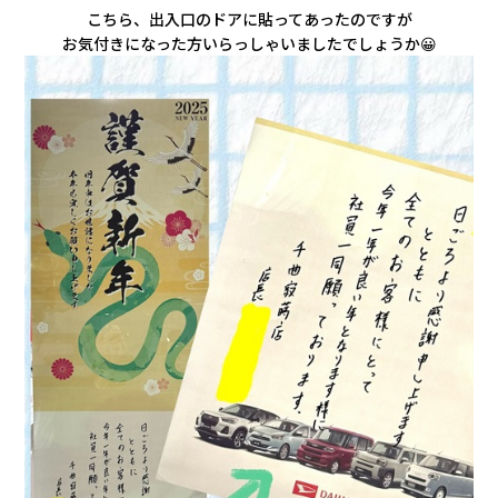
会社情報
こちら、出入口のドアに貼ってあったのですが
お気付きになった方いらっしゃいましたでしょうか😀
カタロ
リコー
お問い