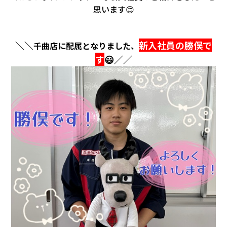
会社情報
思います😊
カタロ
＼＼
新入社員の勝俣で
千曲店に配属となりました、
す
😃／／
リコー
お問い