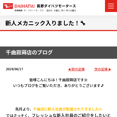
新人メカニック入りました！🔧
カーラインナップ
千曲寂蒔店のブログ
展示車・試乗車
店舗情報
2024/06/17
前の記事
次の記事
イベント・キャンペーン
皆様こんにちは！千曲寂蒔店です🌼
いつもブログをご覧いただき、ありがとうございます🎵
ご購入者サポート
アフターサポート
先月より、
千曲店に新入社員が配属されてきました✨
フレッシュな新入社員のご紹介をしたいと
ではさっそく、