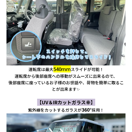
540ｍｍ
運転席は最大
スライドが可能！
運転席から後部座席への移動がスムーズに出来るので、
後部座席に座っているお子様のお世話や、荷物を簡単に取るこ
とが出来ます✨
【UV＆IRカットガラス🌞】
360°
紫外線をカットするガラスが
採用！