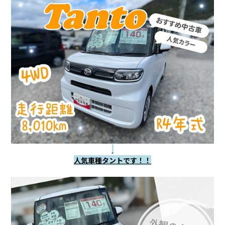
会社情報
カタロ
リコー
お問い
人気車種タントです！！