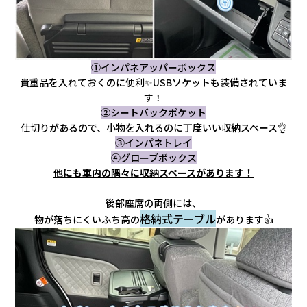
①インパネアッパーボックス
貴重品を入れておくのに便利✨USBソケットも装備されていま
す！
②シートバックポケット
仕切りがあるので、小物を入れるのに丁度いい収納スペース👌
③インパネトレイ
④グローブボックス
他にも車内の隅々に収納スペースがあります！
後部座席の両側には、
格納式テーブル
物が落ちにくいふち高の
があります👍