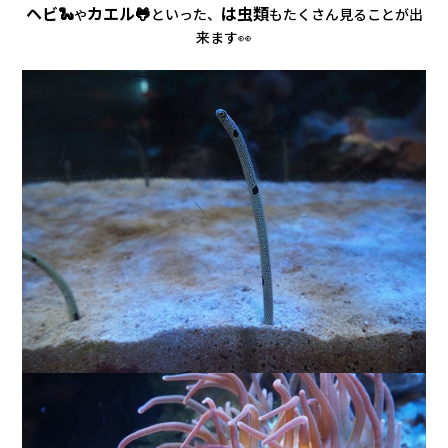
ヘビ🐍
カエル🐸
は虫類
といった、
もたくさん
見ることが出
や
来ます👀