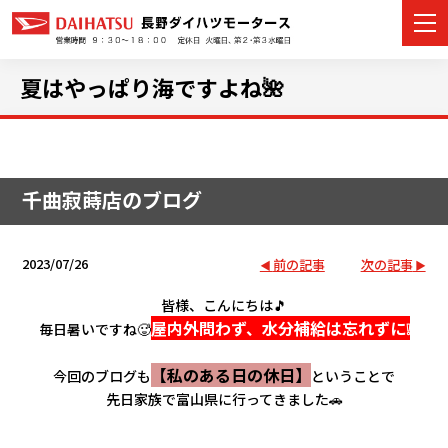
夏はやっぱり海ですよね🌺
カーラインナップ
千曲寂蒔店のブログ
展示車・試乗車
店舗情報
2023/07/26
前の記事
次の記事
イベント・キャンペーン
皆様、こんにちは🎵
屋内外問わず、水分補給は忘れずに❕
毎日暑いですね🥵
ご購入者サポート
【私のある日の休日】
今回のブログも
ということで
先日家族で富山県に行ってきました🚗
アフターサポート