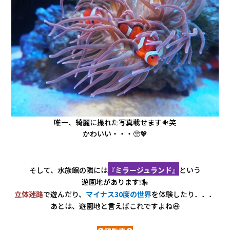
唯一、綺麗に撮れた写真載せます🐠笑
かわいい・・・🥺💖
そして、水族館の隣には
『ミラージュランド』
という
遊園地があります❕🎠
立体迷路
で遊んだり、
マイナス30度の世界
を体験したり．．．
あとは、遊園地と言えばこれですよね😆