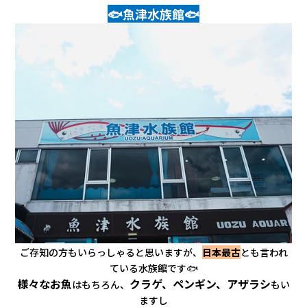
会社情報
🐟魚津水族館🐟
カタロ
リコー
お問い
ご存知の方もいらっしゃると思いますが、
日本最古
とも言われ
ている水族館です🐟
様々なお魚
クラゲ、ペンギン、アザラシ
はもちろん、
もい
ますし