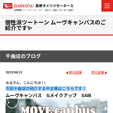
個性派ツートーン ムーヴキャンバスのご
紹介です✨
カーラインナップ
展示車・試乗車
千曲店のブログ
店舗情報
2023/06/21
前の記事
次の記事
イベント・キャンペーン
みなさん、こんにちは！!
今回千曲店が紹介する中古車はこちらです！
ご購入者サポート
ムーヴキャンバス Gメイクアップ SAⅢ
アフターサポート