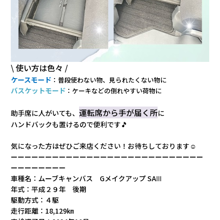
\ 使い方は色々 /
ケースモード
：普段使わない物、見られたくない物に
バスケットモード
：ケーキなどの倒れやすい荷物に
運転席から手が届く所
助手席に人がいても、
に
ハンドバックも置けるので便利です🎵
気になった方はぜひご来店ください！お待ちしております☺
ーーーーーーーーーーーーーーーーーーーーーーーーーーーー
ーーーーーーーー
車種名：
ムーブキャンバス Gメイクアップ SAⅢ
年式：平成２９年 後期
駆動方式：４駆
走行距離：18,129㎞