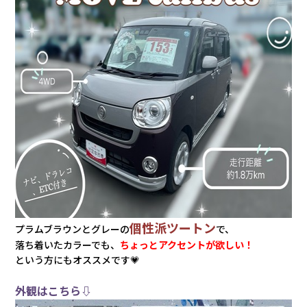
会社情報
カタロ
リコー
お問い
個性派ツートン
プラムブラウン
とグレーの
で、
落ち着いたカラーでも、
ちょっとアクセントが欲しい！
という方にもオススメです💗
外観はこちら⇩