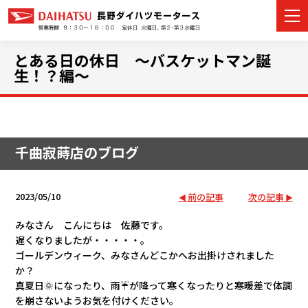
とある日の休日 ～バスケットマン誕
生！？編～
カーラインナップ
展示車・試乗車
千曲寂蒔店のブログ
店舗情報
2023/05/10
前の記事
次の記事
イベント・キャンペーン
みなさん こんにちは 佐藤です。
遅くなりましたが・・・・・。
ご購入者サポート
ゴールデンウィーク、みなさんどこかへお出掛けされました
か？
アフターサポート
真夏日🌞になったり、雨☔が降って寒くなったりと寒暖差で体調
を崩さないようお気を付けください。