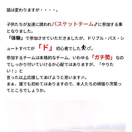
会社情報
話は変わりますが・・・・。
カタロ
バスケットチーム
子供たちが友達に誘われ
🏀
に参加する事
となりました。
「体験」
リコー
で参加させていただきましたが、ドリブル・パス・シ
「ド」
⛹️‍♂️
ュートすべてが
初心者でした
。
お問い
「ガチ勢」
参加するチームは本格的なチーム、いわゆる
なの
でしっかり付いていけるか心配ではありますが、「やりた
い！」と
言った以上応援してあげようと思います🎉。
まぁ、誰でも初めてはありますので、本人たちの頑張り次第っ
てところでしょうか。