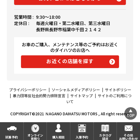
営業時間 :
9:30〜18:00
定休日 :
毎週火曜日・第二水曜日、第三水曜日
長野県長野市稲葉中千田２１４２
お車のご購入、メンテナンス等のご予約はお近く
のダイハツのお店へ
お近くの店舗を探す
プライバシーポリシー
|
ソーシャルメディアポリシー
|
サイトポリシー
|
暴力団等反社会的勢力排除宣言
|
サイトマップ
|
サイトのご利用につ
いて
COPYRIGHT©2021 ＮAGANO DAIHATSU MOTORS , All right reserve
TOP
オンライン
カタログ
その他
試乗予約
購入相談
入庫予約
見積り
請求
お問い合わせ