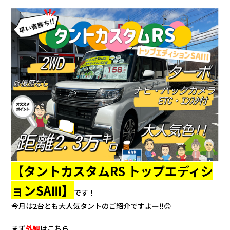
会社情報
カタロ
リコー
お問い
【タントカスタムRS トップエディシ
ョンSAⅢ】
です！
今月は2台とも大人気タントのご紹介ですよー‼😊
まず
外観
はこちら