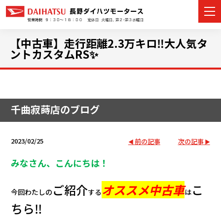
【中古車】走行距離2.3万キロ‼大人気タ
ントカスタムRS✨
カーラインナップ
展示車・試乗車
千曲寂蒔店のブログ
店舗情報
2023/02/25
前の記事
次の記事
イベント・キャンペーン
みなさん、こんにちは！
ご購入者サポート
ご紹介
オススメ中古車
こ
今回わたしの
する
は
アフターサポート
ちら‼