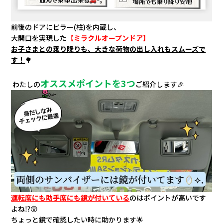
前後のドアにピラー(柱)を内蔵し、
大開口を実現した
【ミラクルオープンドア】
お子さまとの乗り降りも、大きな荷物の出し入れもスムーズで
す！
🌳
オススメポイントを3つ
わたしの
ご紹介します🎉
運転席にも助手席にも鏡が付いている
のはポイントが高いです
よね⁉😲
ちょっと鏡で確認したい時に助かります🌟