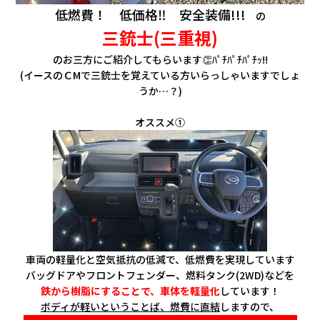
低燃費！ 低価格‼ 安全装備!!!
の
三銃士(三重視)
のお三方にご紹介してもらいます👏ﾊﾟﾁﾊﾟﾁﾊﾟﾁｯ!!
(イースのＣMで三銃士を覚えている方いらっしゃいますでしょ
うか…？
)
オススメ①
車両の軽量化と空気抵抗の低減で、低燃費を実現しています
バッグドアやフロントフェンダー、燃料タンク(2WD)などを
鉄から樹脂にすることで、車体を軽量化
しています！
ボディが軽いということば、燃費に直結
しますので、