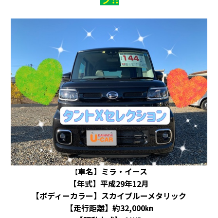
会社情報
カタロ
リコー
お問い
車名】ミラ・イース
【
【年式】平成29年12月
【ボディーカラー】スカイブルーメタリック
【走行距離】約32,000㎞