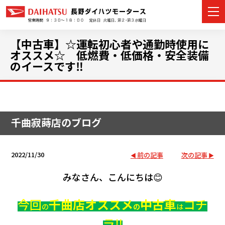
【中古車】☆運転初心者や通勤時使用に
オススメ☆ 低燃費・低価格・安全装備
のイースです‼
カーラインナップ
展示車・試乗車
千曲寂蒔店のブログ
店舗情報
イベント・キャンペーン
2022/11/30
前の記事
次の記事
みなさん、こんにちは😊
ご購入者サポート
今回
千曲店オススメ
中古車
コチ
アフターサポート
の
の
は
ラ‼