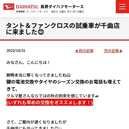
タント＆ファンクロスの試乗車が千曲店
に来ました😊
カーラインナップ
2022/10/31
前の記事
次の記事
展示車・試乗車
みなさん、こんにちは！
店舗情報
朝晩本当に寒くなってきましたね🥶
鍵
の電池交換やタイヤのシーズン交換
のお電話も増えて
イベント・キャンペーン
きて、
クルマ屋さんならではの秋の到来を感じています🚙
(いずれも早めの交換をオススメします！)
ご購入者サポート
アフターサポート
さて、ご案内が遅くなりましたが
千曲店にもやってきました😊✨