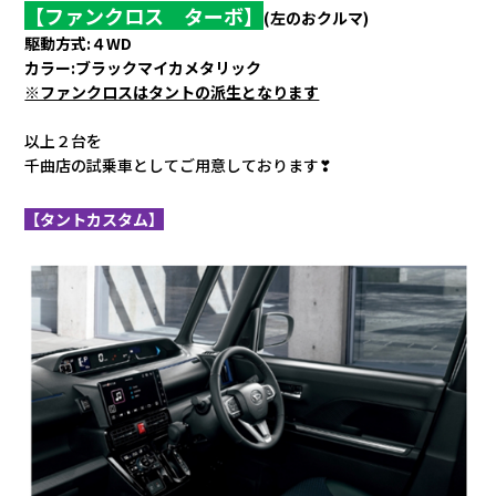
【ファンクロス ターボ】
(左のおクルマ)
駆動方式:４WD
カラー:ブラックマイカメタリック
※ファンクロスはタントの派生となります
以上２台を
千曲店の試乗車としてご用意しております❣
【タントカスタム】