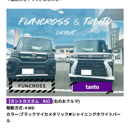
会社情報
カタロ
リコー
お問い
【タントカスタム RS】
(右のおクルマ
)
駆動方式:４WD
カラー:ブラックマイカメタリック✖シャイニングホワイトパー
ル