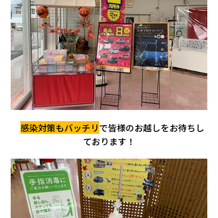
会社情報
カタロ
リコー
お問い
感染対策もバッチリ
で皆様のお越しをお待ちし
ております！