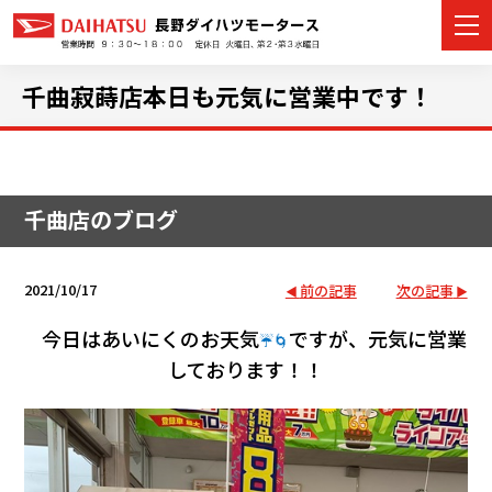
千曲寂蒔店本日も元気に営業中です！
カーラインナップ
千曲店のブログ
展示車・試乗車
店舗情報
2021/10/17
前の記事
次の記事
イベント・キャンペーン
今日はあいにくのお天気
ですが、元気に営業
☔🌀
しております！！
ご購入者サポート
アフターサポート