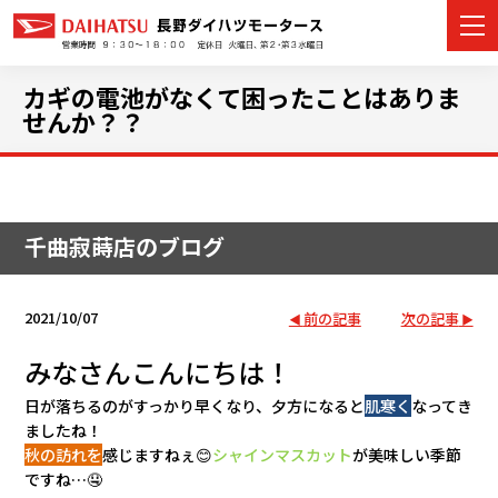
カギの電池がなくて困ったことはありま
せんか？？
カーラインナップ
展示車・試乗車
千曲寂蒔店のブログ
店舗情報
2021/10/07
前の記事
次の記事
イベント・キャンペーン
みなさんこんにちは！
ご購入者サポート
日が落ちるのがすっかり早くなり、夕方になると
肌寒く
なってき
ましたね！
アフターサポート
秋の訪れを
感じますねぇ😊
シャインマスカット
が美味しい季節
ですね…🤤