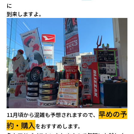
会社情報
に
到来しますよ。
カタロ
リコー
お問い
早めの予
11月頃から混雑も予想されますので、
約・購入
をおすすめします。