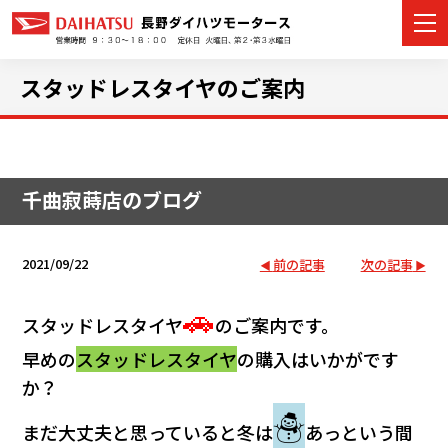
スタッドレスタイヤのご案内
カーラインナップ
千曲寂蒔店のブログ
展示車・試乗車
店舗情報
2021/09/22
前の記事
次の記事
イベント・キャンペーン
🚗
スタッドレスタイヤ
のご案内です。
ご購入者サポート
早めの
スタッドレスタイヤ
の購入はいかがです
か？
アフターサポート
☃
まだ大丈夫と思っていると
冬は
あっという間