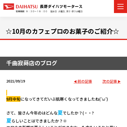
☆10月のカフェプロのお菓子のご紹介☆
カーラインナップ
展示車・試乗車
千曲寂蒔店のブログ
店舗情報
2021/09/19
前の記事
次の記事
イベント・キャンペーン
9月中旬
になってきてだいぶ肌寒くなってきましたね(˘ω˘)
ご購入者サポート
夏
さて、皆さん今年のはどんな
でしたか？(・・?
アフターサポート
夏
らしいことはできましたか？🌞