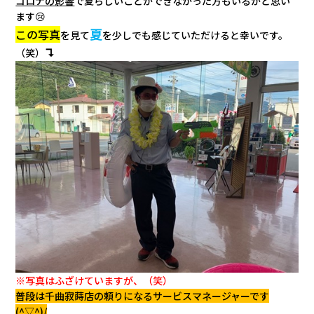
コロナの影響
で夏らしいことができなかった方もいるかと思い
会社情報
ます😢
夏
この写真
を見て
を少しでも感じていただけると幸いです。
↴
カタロ
（笑）
リコー
お問い
※写真はふざけていますが、（笑）
普段は千曲寂蒔店の頼りになるサービスマネージャーです
(^▽^)/