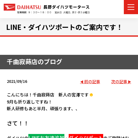
LINE・ダイハツポートのご案内です！
カーラインナップ
千曲寂蒔店のブログ
展示車・試乗車
店舗情報
2021/09/16
前の記事
次の記事
イベント・キャンペーン
☻
こんにちは！千曲寂蒔店 新人の宮澤です
9月も折り返しですね！
新人研修もあと半月、頑張ります、、
ご購入者サポート
さて！！
アフターサポート
LINEお友達追加
ダイハツポート
ダイハツの
・
のご登録はお