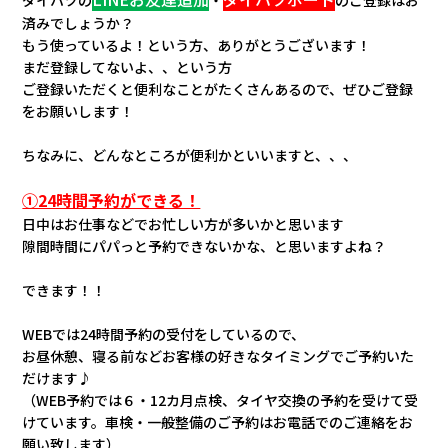
会社情報
済みでしょうか？
もう使っているよ！という方、ありがとうございます！
まだ登録してないよ、、という方
カタロ
ご登録いただくと便利なことがたくさんあるので、ぜひご登録
をお願いします！
リコー
ちなみに、どんなところが便利かといいますと、、、
お問い
①24時間予約ができる！
日中はお仕事などでお忙しい方が多いかと思います
隙間時間にパパっと予約できないかな、と思いますよね？
できます！！
WEBでは24時間予約の受付をしているので、
お昼休憩、寝る前などお客様の好きなタイミングでご予約いた
だけます♪
（WEB予約では６・12カ月点検、タイヤ交換の予約を受けて受
けています。車検・一般整備のご予約はお電話でのご連絡をお
願い致します）