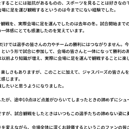
をすることには抵抗があるものの、スポーツを見ることは好きなの
会場に足を運び観戦するというのは今までにない経験でした。
合観戦を、実際会場に足を運んでしたのは去年の冬。試合開始まで
の一体感にとても感激したのを覚えています。
だけでは選手の皆さんの力やチームの勝利にはつながりません。今
」という形で試合に参加して、会場の皆さんと一体になって勝利の
は以前より知識が増え、実際に会場に足を運んで観戦することに楽
う楽しさもありますが、このことに加えて、ジャスパーズの皆さん
に感じます。
戦したいと思うようになりました。
したが、途中
10
点ほど点差がひらいてしまったときの諦めずにシュ
ですが、試合観戦をしたときはいつもこの選手たちの諦めない姿に
きを変えながら、会場全体に深くお辞儀するというこのファンの皆