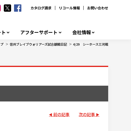
カタログ請求
リコール情報
お問い合わせ
ート
アフターサポート
会社情報
>
>
ップ
信州ブレイブウォリアーズ試合観戦日記
4/29 シーホース三河戦
前の記事
次の記事