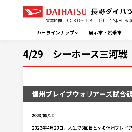
カーラインナップ
展示車・試乗車
4/29 シーホース三河戦
信州ブレイブウォリアーズ試合
2023/05/18
2023
年
4
月
29
日、人生で
3
回目となる信州ブレイ