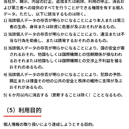
当社が、開示、内容の訂正、追加または削除、利用の停止、消去お
よび第三者への提供のすべてを行うことができる権限を有する個人
データ。ただし、以下に該当するものは除く。
1) 当該個人データの存否が明らかになることにより本人または第三
者の生命、身体または財産に危害が及ぶおそれがあるもの。
2) 当該個人データの存否が明らかになることにより、違法または不
当な行為を助長し、または誘発するおそれのあるもの。
3) 当該個人データの存否が明らかになることにより、国の安全が害
されるおそれ、他国もしくは国際機関との信頼関係が損なわれ
るおそれまたは他国もしくは国際機関との交渉上不利益を被る
おそれのあるもの。
4) 当該個人データの存否が明らかになることにより、犯罪の予防、
鎮圧または捜査その他の公共の安全と秩序の維持に支障が及ぶ
おそれがあるもの。
5) ６か月以内に消去する（更新することは除く）こととなるもの。
（5）利用目的
個人情報の取り扱いにより達成しようとする目的。