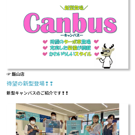
会社情報
カタロ
リコー
お問い
☞ 飯山店
待望の新型登場❢❢
新型キャンバスのご紹介です❢❢