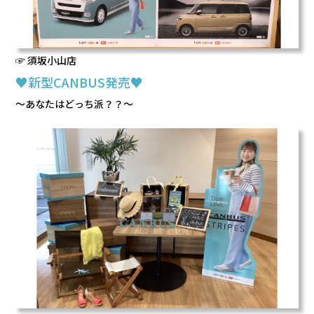
☞ 須坂小山店
♥新型CANBUS発売♥
～あなたはどっち派？？～