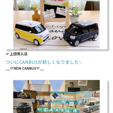
☞ 上田常入店
ついにCANBUSが新しくなりました✨
__💛NEW CANBUS💛__