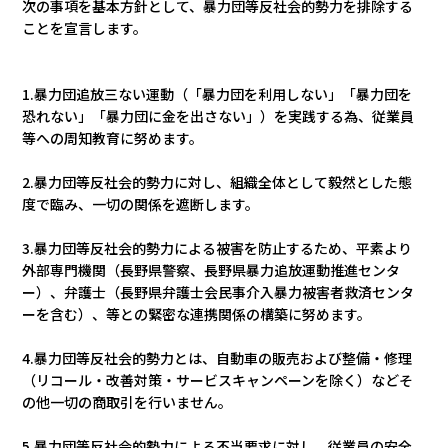
会社情報
次の事項を基本方針として、暴力団等反社会的勢力を排除する
ことを宣言します。
カタロ
1.暴力団追放三ない運動（「暴力団を利用しない」「暴力団を
恐れない」「暴力団に金を出さない」）を実践する為、従業員
リコー
等への周知教育に努めます。
2.暴力団等反社会的勢力に対し、組織全体として毅然とした態
お問い
度で臨み、一切の関係を遮断します。
3.暴力団等反社会的勢力による被害を防止するため、平素より
外部専門機関（長野県警察、長野県暴力追放運動推進センタ
ー）、弁護士（長野県弁護士会民事介入暴力被害者救済センタ
ーを含む）、等との緊密な連携関係の構築に努めます。
4.暴力団等反社会的勢力とは、自動車の販売および整備・修理
（リコール・改善対策・サービスキャンペーンを除く）などそ
の他一切の商取引を行いません。
5.暴力団等反社会的勢力による不当要求に対し、従業員の安全