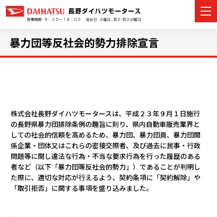
暴力団等反社会的勢力排除宣言
カーラインナップ
展示車・試乗車
株式会社長野ダイハツモータースは、平成２３年９月１日施行
店舗情報
の長野県暴力団排除条例の趣旨に則り、県内自動車販売業界と
しての社会的信頼を高めるため、暴力団、暴力団員、暴力団関
係企業・団体又はこれらの密接交際者、及び過去に民事・行政
イベント・キャンペーン
問題等に関し違法な行為・不当な要求行為を行った履歴のある
者など（以下「暴力団等反社会的勢力」）であることが判明し
ご購入者サポート
た際に、適切な対応が行えるよう、契約条項に「契約解除」や
「取引拒否」に関する事項を盛り込みました。
アフターサポート