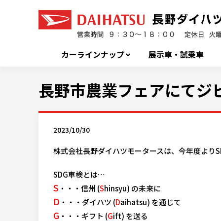
カーラインナップ
展示車・試乗車
長野市農業フェアにてジ
2023/10/30
株式会社長野ダイハツモータースは、今年度よりS
SDG車検とは…
S
・・・信州 (
S
hinsyu) の未来に
D
・・・ダイハツ (
D
aihatsu) を通じて
G
・・・ギフト (
G
ift) を送る