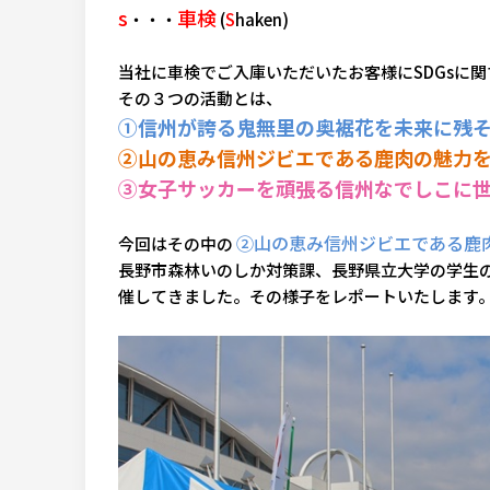
s
車検
・・・
(
S
haken)
当社に車検でご入庫いただいたお客様にSDGsに
その３つの活動とは、
①信州が誇る鬼無里の奥裾花を未来に残
②山の恵み信州ジビエである鹿肉の魅力
③女子サッカーを頑張る信州なでしこに
②山の恵み信州ジビエである鹿
今回はその中の
長野市森林いのしか対策課、長野県立大学の学生
催してきました。その様子をレポートいたします