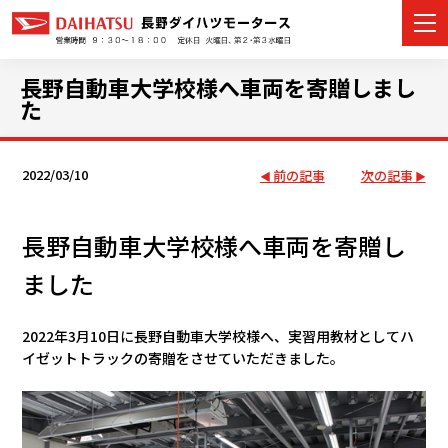
長野自動車大学校様へ車両を寄贈しまし
た
カーラインナップ
2022/03/10
前の記事
次の記事
展示車・試乗車
長野自動車大学校様へ車両を寄贈し
店舗情報
ました
イベント・キャンペーン
2022年3月10日に長野自動車大学校様へ、実習用教材としてハ
ご購入者サポート
イゼットトラックの寄贈をさせていただきました。
アフターサポート