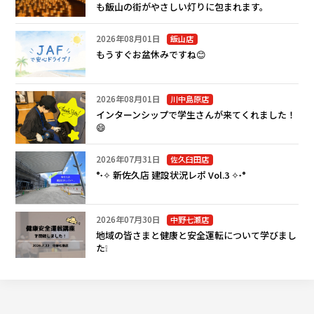
も飯山の街がやさしい灯りに包まれます。
2026年08月01日
飯山店
もうすぐお盆休みですね😊
2026年08月01日
川中島原店
インターンシップで学生さんが来てくれました！
😄
2026年07月31日
佐久臼田店
°˖✧ 新佐久店 建設状況レポ Vol.3 ✧˖°
2026年07月30日
中野七瀬店
地域の皆さまと健康と安全運転について学びまし
た❕