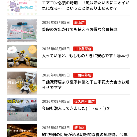
エアコン必須の時期…「風は冷たいのにニオイが
気になる…」ということはありませんか？
2026年08月05日
飯山店
普段のお出かけでも使えるお得な会員特典
2026年08月05日
川中島原店
入っていると、もしものときに安心です！😌🚗💨
2026年08月05日
千曲寂蒔店
千曲寂蒔店より夏季休業と千曲市花火大会のお知
らせです🍹
2026年08月05日
佐久岩村田店
今回も潜入してきました(｀・ω・´)ゞ
2026年08月03日
飯山店
約1万個の灯篭が彩る幻想的な夏の風物詩。今年