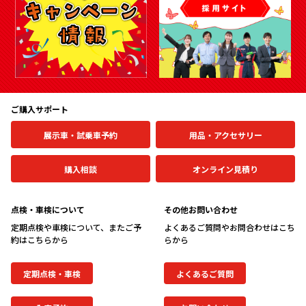
会社情報
カタロ
リコー
ご購入サポート
お問い
展示車・試乗車予約
用品・アクセサリー
購入相談
オンライン見積り
点検・車検について
その他お問い合わせ
定期点検や車検について、またご予
よくあるご質問やお問合わせはこち
約はこちらから
らから
定期点検・車検
よくあるご質問