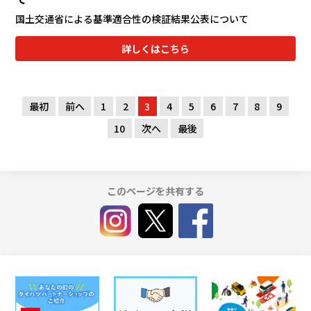
国土交通省による基準適合性の検証結果公表について
詳しくはこちら
最初
前へ
1
2
3
4
5
6
7
8
9
10
次へ
最後
このページを共有する