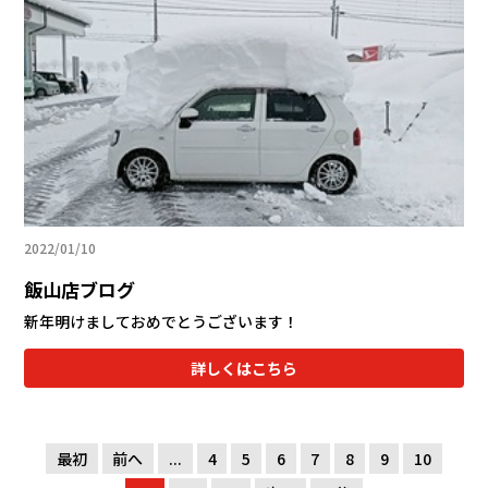
2022/01/10
飯山店ブログ
新年明けましておめでとうございます！
詳しくはこちら
最初
前へ
...
4
5
6
7
8
9
10