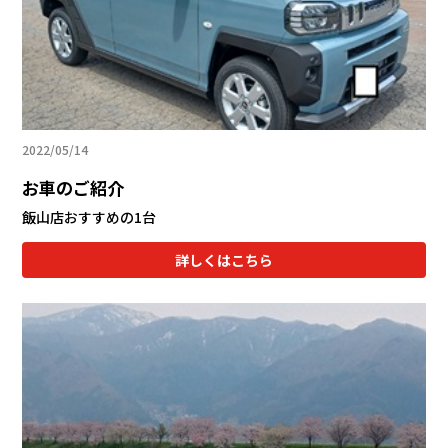
会社情報
カタロ
リコー
2022/05/14
お問い
お車のご紹介
飯山店おすすめの1台
詳しくはこちら