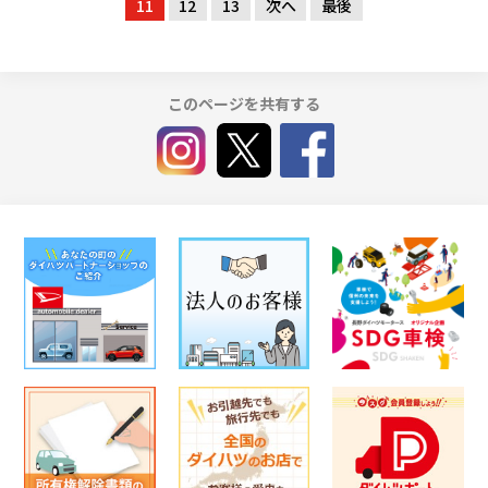
11
12
13
次へ
最後
このページを共有する