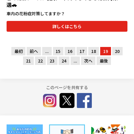
選🚗
車内の花粉症対策してますか？
詳しくはこちら
最初
前へ
...
15
16
17
18
19
20
21
22
23
24
...
次へ
最後
このページを共有する