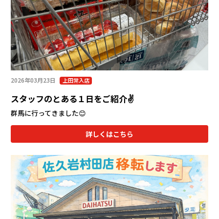
会社情報
カタロ
リコー
2026年03月23日
上田常入店
お問い
スタッフのとある１日をご紹介✌️
群馬に行ってきました😊
詳しくはこちら