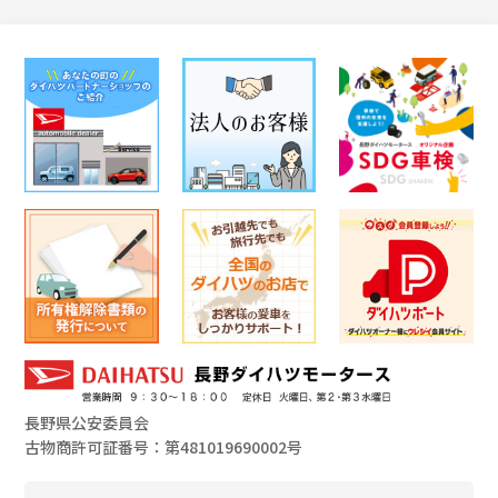
会社情報
カタロ
リコー
お問い
長野県公安委員会
古物商許可証番号：第481019690002号