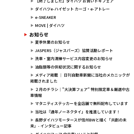
【終了しました】ダイハツ お買いドキフェア
ダイハツe-ハイゼット カーゴ・e-アトレー
e-SNEAKER
MOVE | ダイハツ
お知らせ
夏季休業のお知らせ
JASPERS（ジャスパーズ）協賛活動レポート
洗車・室内清掃サービス内容変更のお知らせ
油脂類等の供給状況に関するお知らせ
メディア掲載 ｜ 日刊自動車新聞に当社のメカニックが
掲載されました
２月のチラシ｜"大決算フェア" 特別限定車＆厳選中古
車情報
マタニティステッカーを全店舗で無料配布しています
当社は『通年ノーネクタイ』を推進しています！
長野ダイハツモータースが信州BWと描く「共創の未
来」- インタビュー記事